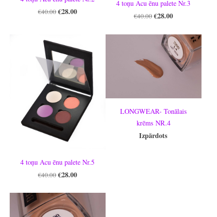
4 toņu Acu ēnu palete Nr.3
€28.00
€40.00
€28.00
€40.00
LONGWEAR- Tonālais
krēms NR.4
Izpārdots
4 toņu Acu ēnu palete Nr.5
€28.00
€40.00