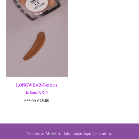
LONGWEAR-Tonālais
krēms NR.5
€25.00
€35.00
Veidots ar
Mozello
- labo mājas lapu ģeneratoru.