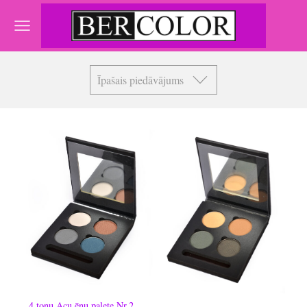
Īpašais piedāvājums
4 toņu Acu ēnu palete Nr.2