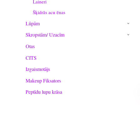
Laineri
Šķidrās acu ēnas
Lūpām
›
Skropstām/ Uzacīm
›
Otas
CITS
Izgaismotājs
Makeup Fiksators
Peptīdu lupu krāsa