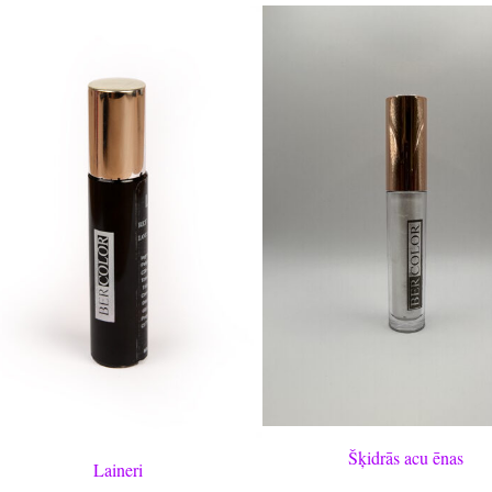
Šķidrās acu ēnas
Laineri