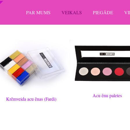
PAR MUMS
VEIKALS
PIEGĀDE
V
Acu ēnu paletes
Krēmveida acu ēnas (Fardi)