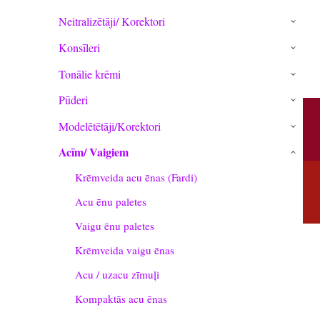
Neitralizētāji/ Korektori
›
Konsīleri
›
Tonālie krēmi
›
Pūderi
›
Modelētētāji/Korektori
›
Acīm/ Vaigiem
›
Krēmveida acu ēnas (Fardi)
Acu ēnu paletes
Vaigu ēnu paletes
Krēmveida vaigu ēnas
Acu / uzacu zīmuļi
Kompaktās acu ēnas