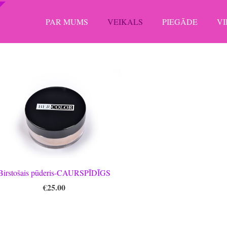
PAR MUMS
VEIKALS
PIEGĀDE
V
Birstošais pūderis-CAURSPĪDĪGS
€25.00