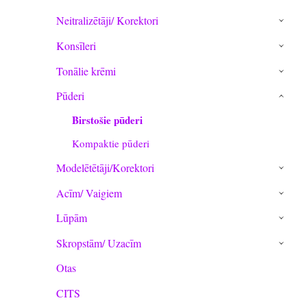
Neitralizētāji/ Korektori
›
Konsīleri
›
Tonālie krēmi
›
Pūderi
›
Birstošie pūderi
Kompaktie pūderi
Modelētētāji/Korektori
›
Acīm/ Vaigiem
›
Lūpām
›
Skropstām/ Uzacīm
›
Otas
CITS