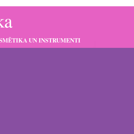
ka
OSMĒTIKA UN INSTRUMENTI
dzi skaistumkopšanas jomā un ikdienā darbojoties dažādos
TIEŠI Baltijas sievietēm
 un pārliecinošu vēlmi piedāvāt
anām, ko nodrošina HD filtrs produktu sastāvā. Produkcija
apjomus un unikālu iespēju ikvienai “Bercolor” lietotājai