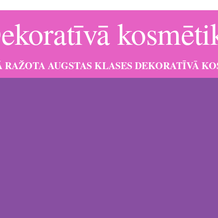
ekoratīvā kosmēti
JĀ RAŽOTA AUGSTAS KLASES DEKORATĪVĀ K
s autore Una Bernatoviča, būdama stiliste ar vairāk kā 20 gadu piere
ektos, koncertos un video filmēšanās), ieguva neizmērojamu pieredzi
piemērota kā ikdienas lietošanai, tā skatuvei -foto, TV un
video filmēš
iduālais, personificētais ražošanas process garantē mazus ražošanas 