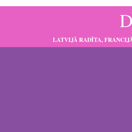
D
LATVIJĀ RADĪTA, FRANCI
Tavs skaistuma noslēpums!
“Bercolor” radīts Latvijā, ražots Francijā.
Zīmola ideja
dekoratīvās kosmētikas virzienos (ar klientiem, TV proj
radītu augstas klases dekoratīvo kosmētiku
, kura būtu 
netiek testēta uz dzīvniekiem un nesatur parabēnus.
Zīmola “Bercolor” katrs produkts ir roku darbs, tā indiv