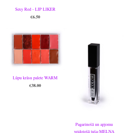
Sexy Red - LIP LIKER
€6.50
Lūpu krāsu palete WARM
€38.00
Pagarinošā un apjomu
veidojošā tuša-MELNA