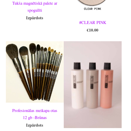
Tukša magnētiskā palete ar
spogulīti
Izpārdots
#CLEAR PINK
€10.00
Profesionālas meikapa otas
12 gb -Brūnas
Izpārdots