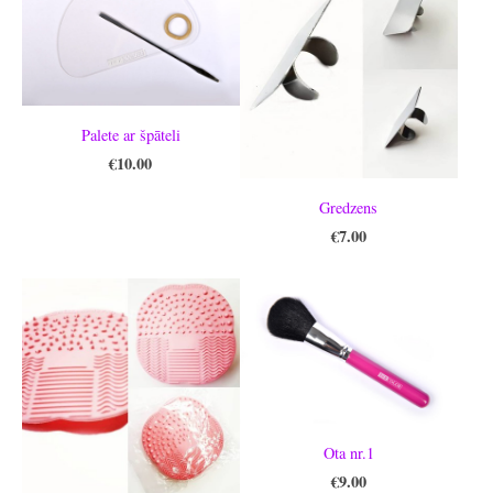
Palete ar špāteli
€10.00
Gredzens
€7.00
Ota nr.1
€9.00