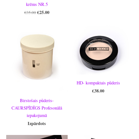
krēms NR.5
€25.00
€35.00
HD- kompaktais pūderis
€38.00
Birstošais pūderis-
CAURSPĪDĪGS Profesonālā
iepakojumā
Izpārdots