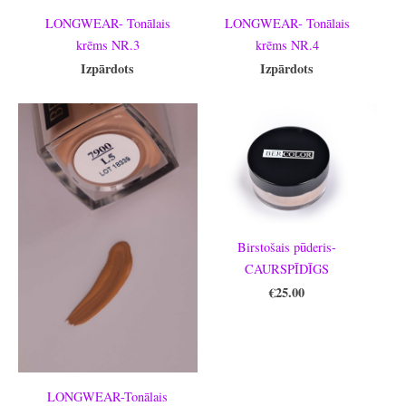
LONGWEAR- Tonālais
LONGWEAR- Tonālais
krēms NR.3
krēms NR.4
Izpārdots
Izpārdots
Birstošais pūderis-
CAURSPĪDĪGS
€25.00
LONGWEAR-Tonālais