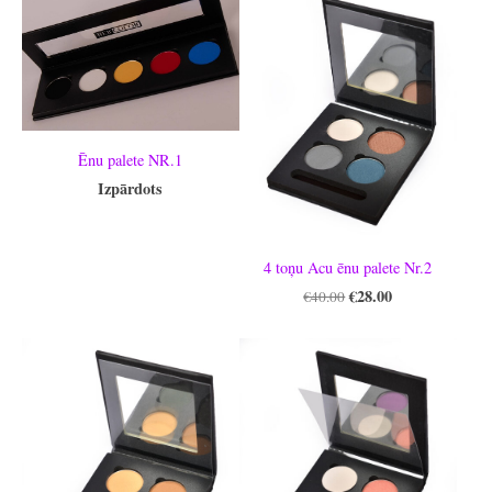
Ēnu palete NR.1
Izpārdots
4 toņu Acu ēnu palete Nr.2
€28.00
€40.00