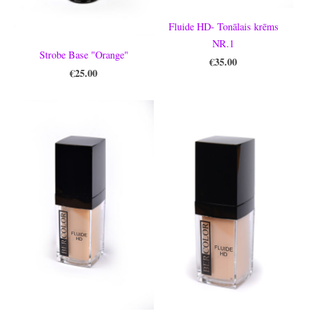
Fluide HD- Tonālais krēms
NR.1
Strobe Base "Orange"
€35.00
€25.00