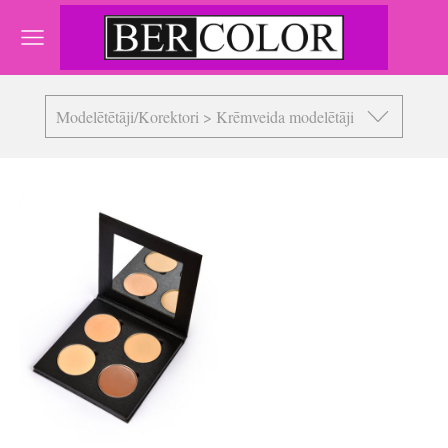
Modelētētāji/Korektori > Krēmveida modelētāji