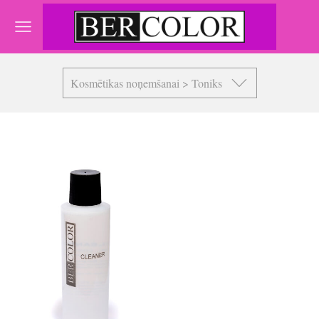
Kosmētikas noņemšanai > Toniks